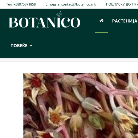
Тел:
+38975871858
Е-пошта:
contact@botanico.mk
ПОБЛИСКУ ДО ПР
РАСТЕНИЈА
botanico.mk
ПОВЕЌЕ