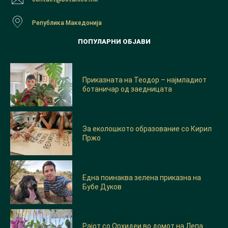
Република Македонија
ПОПУЛАРНИ ОБЈАВИ
Приказната на Теодор – најмладиот
ботаничар од заедницата
За еколошкото образование со Кирил
Пржо
Една поинаква зелена приказна на
Бубе Дуков
Рајот со Орхидеи во домот на Лепа